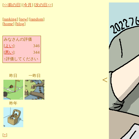
[
<<前の日
] [
今月
] [
次の日>>
]
[
ranking
] [
new
] [
random
]
[
home
] [
blog
]
みなさんの評価
[
よい
]:
346
[
悪い
]:
344
↑評価してください
昨日
一昨日
<
昨年
[
+
]