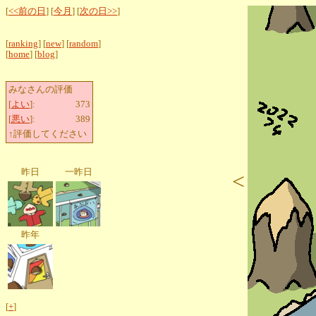
[
<<前の日
] [
今月
] [
次の日>>
]
[
ranking
] [
new
] [
random
]
[
home
] [
blog
]
みなさんの評価
[
よい
]:
373
[
悪い
]:
389
↑評価してください
昨日
一昨日
<
昨年
[
+
]