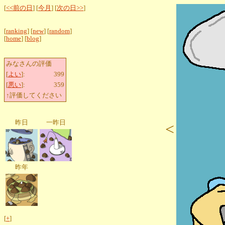
[
<<前の日
] [
今月
] [
次の日>>
]
[
ranking
] [
new
] [
random
]
[
home
] [
blog
]
みなさんの評価
[
よい
]:
399
[
悪い
]:
359
↑評価してください
昨日
一昨日
<
昨年
[
+
]