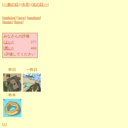
[
<<前の日
] [
今月
] [
次の日>>
]
[
ranking
] [
new
] [
random
]
[
home
] [
blog
]
みなさんの評価
[
よい
]:
377
[
悪い
]:
460
↑評価してください
昨日
一昨日
昨年
[
+
]