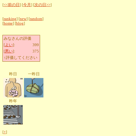
[
<<前の日
] [
今月
] [
次の日>>
]
[
ranking
] [
new
] [
random
]
[
home
] [
blog
]
みなさんの評価
[
よい
]:
399
[
悪い
]:
375
↑評価してください
昨日
一昨日
昨年
[
+
]