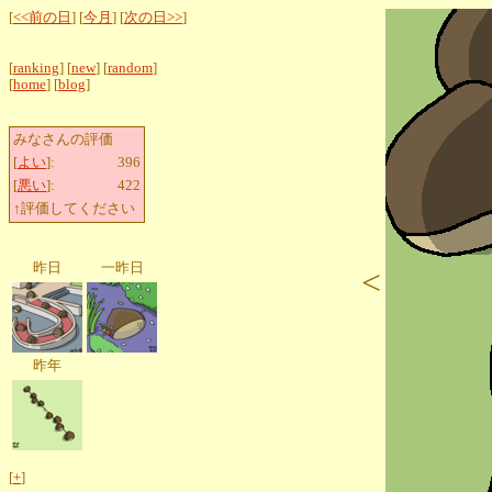
[
<<前の日
] [
今月
] [
次の日>>
]
[
ranking
] [
new
] [
random
]
[
home
] [
blog
]
みなさんの評価
[
よい
]:
396
[
悪い
]:
422
↑評価してください
昨日
一昨日
<
昨年
[
+
]