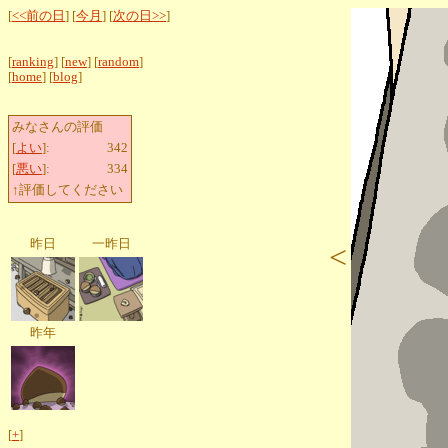
[
<<前の日
] [
今月
] [
次の日>>
]
[
ranking
] [
new
] [
random
]
[
home
] [
blog
]
みなさんの評価
[
よい
]:
342
[
悪い
]:
334
↑評価してください
昨日
一昨日
<
昨年
[
+
]