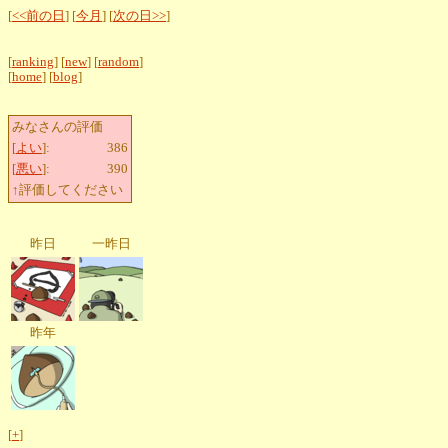
[
<<前の日
] [
今月
] [
次の日>>
]
[
ranking
] [
new
] [
random
]
[
home
] [
blog
]
みなさんの評価
[
よい
]:
386
[
悪い
]:
390
↑評価してください
昨日
一昨日
昨年
[
+
]