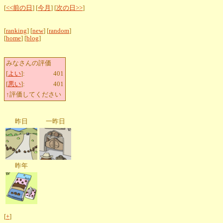
[
<<前の日
] [
今月
] [
次の日>>
]
[
ranking
] [
new
] [
random
]
[
home
] [
blog
]
みなさんの評価
[
よい
]:
401
[
悪い
]:
401
↑評価してください
昨日
一昨日
昨年
[
+
]