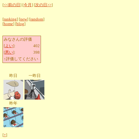
[
<<前の日
] [
今月
] [
次の日>>
]
[
ranking
] [
new
] [
random
]
[
home
] [
blog
]
みなさんの評価
[
よい
]:
402
[
悪い
]:
398
↑評価してください
昨日
一昨日
昨年
[
+
]