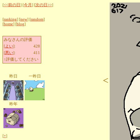
[
<<前の日
] [
今月
] [
次の日>>
]
[
ranking
] [
new
] [
random
]
[
home
] [
blog
]
みなさんの評価
[
よい
]:
428
[
悪い
]:
411
↑評価してください
昨日
一昨日
<
昨年
[
+
]