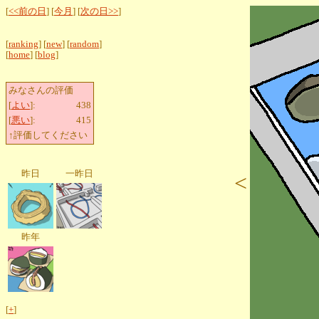
[
<<前の日
] [
今月
] [
次の日>>
]
[
ranking
] [
new
] [
random
]
[
home
] [
blog
]
みなさんの評価
[
よい
]:
438
[
悪い
]:
415
↑評価してください
昨日
一昨日
<
昨年
[
+
]