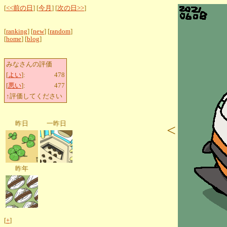
[
<<前の日
] [
今月
] [
次の日>>
]
[
ranking
] [
new
] [
random
]
[
home
] [
blog
]
みなさんの評価
[
よい
]:
478
[
悪い
]:
477
↑評価してください
昨日
一昨日
<
昨年
[
+
]