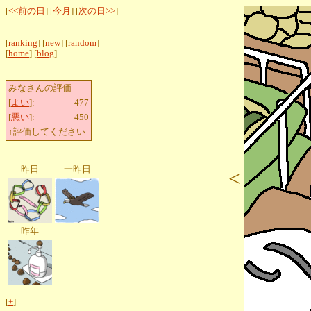
[
<<前の日
] [
今月
] [
次の日>>
]
[
ranking
] [
new
] [
random
]
[
home
] [
blog
]
みなさんの評価
[
よい
]:
477
[
悪い
]:
450
↑評価してください
昨日
一昨日
<
昨年
[
+
]