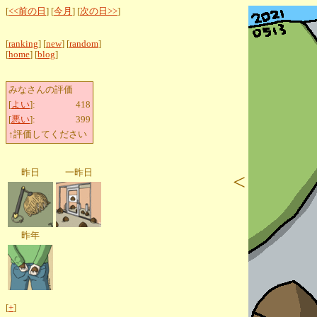
[
<<前の日
] [
今月
] [
次の日>>
]
[
ranking
] [
new
] [
random
]
[
home
] [
blog
]
みなさんの評価
[
よい
]:
418
[
悪い
]:
399
↑評価してください
昨日
一昨日
<
昨年
[
+
]