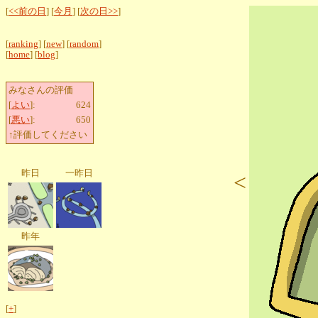
[
<<前の日
] [
今月
] [
次の日>>
]
[
ranking
] [
new
] [
random
]
[
home
] [
blog
]
みなさんの評価
[
よい
]:
624
[
悪い
]:
650
↑評価してください
昨日
一昨日
<
昨年
[
+
]