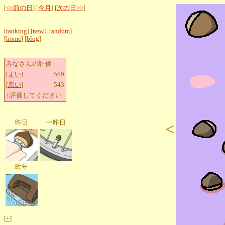
[
<<前の日
] [
今月
] [
次の日>>
]
[
ranking
] [
new
] [
random
]
[
home
] [
blog
]
みなさんの評価
[
よい
]:
569
[
悪い
]:
543
↑評価してください
昨日
一昨日
<
昨年
[
+
]