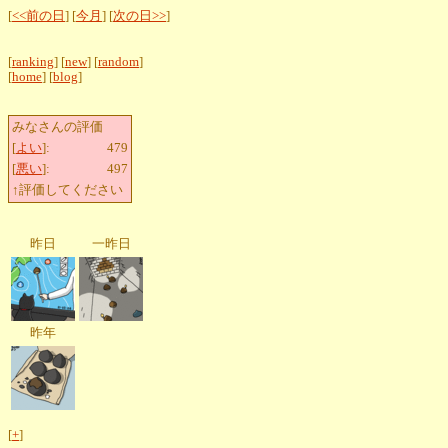
[
<<前の日
] [
今月
] [
次の日>>
]
[
ranking
] [
new
] [
random
]
[
home
] [
blog
]
みなさんの評価
[
よい
]:
479
[
悪い
]:
497
↑評価してください
昨日
一昨日
昨年
[
+
]