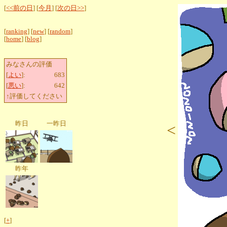
[
<<前の日
] [
今月
] [
次の日>>
]
[
ranking
] [
new
] [
random
]
[
home
] [
blog
]
みなさんの評価
[
よい
]:
683
[
悪い
]:
642
↑評価してください
昨日
一昨日
<
昨年
[
+
]