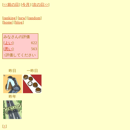
[
<<前の日
] [
今月
] [
次の日>>
]
[
ranking
] [
new
] [
random
]
[
home
] [
blog
]
みなさんの評価
[
よい
]:
622
[
悪い
]:
563
↑評価してください
昨日
一昨日
昨年
[
+
]