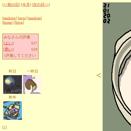
[
<<前の日
] [
今月
] [
次の日>>
]
[
ranking
] [
new
] [
random
]
[
home
] [
blog
]
みなさんの評価
[
よい
]:
627
[
悪い
]:
629
↑評価してください
昨日
一昨日
<
昨年
[
+
]