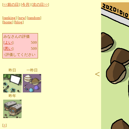
[
<<前の日
] [
今月
] [
次の日>>
]
[
ranking
] [
new
] [
random
]
[
home
] [
blog
]
みなさんの評価
[
よい
]:
509
[
悪い
]:
509
↑評価してください
昨日
一昨日
<
昨年
[
+
]