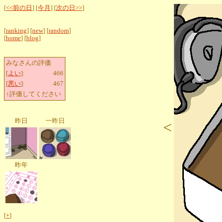
[
<<前の日
] [
今月
] [
次の日>>
]
[
ranking
] [
new
] [
random
]
[
home
] [
blog
]
みなさんの評価
[
よい
]:
466
[
悪い
]:
467
↑評価してください
昨日
一昨日
<
昨年
[
+
]