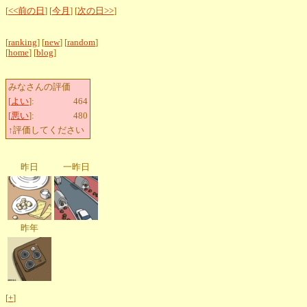
[
<<前の日
] [
今月
] [
次の日>>
]
[
ranking
] [
new
] [
random
]
[
home
] [
blog
]
みなさんの評価
[
よい
]:
464
[
悪い
]:
480
↑評価してください
昨日
一昨日
昨年
[
+
]