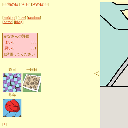
[
<<前の日
] [
今月
] [
次の日>>
]
[
ranking
] [
new
] [
random
]
[
home
] [
blog
]
みなさんの評価
[
よい
]:
550
[
悪い
]:
551
↑評価してください
昨日
一昨日
<
昨年
[
+
]