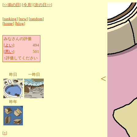
[
<<前の日
] [
今月
] [
次の日>>
]
[
ranking
] [
new
] [
random
]
[
home
] [
blog
]
みなさんの評価
[
よい
]:
494
[
悪い
]:
501
↑評価してください
昨日
一昨日
<
昨年
[
+
]