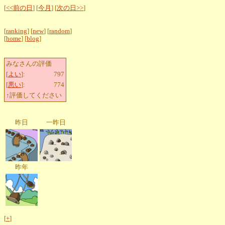
[
<<前の日
] [
今月
] [
次の日>>
]
[
ranking
] [
new
] [
random
]
[
home
] [
blog
]
みなさんの評価
[
よい
]:
797
[
悪い
]:
774
↑評価してください
昨日
一昨日
昨年
[
+
]