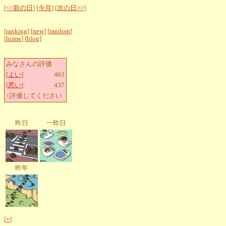
[
<<前の日
] [
今月
] [
次の日>>
]
[
ranking
] [
new
] [
random
]
[
home
] [
blog
]
みなさんの評価
[
よい
]:
463
[
悪い
]:
437
↑評価してください
昨日
一昨日
昨年
[
+
]