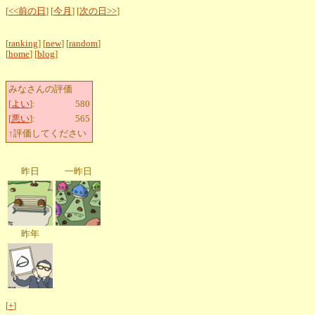
[
<<前の日
] [
今月
] [
次の日>>
]
[
ranking
] [
new
] [
random
]
[
home
] [
blog
]
みなさんの評価
[
よい
]:
580
[
悪い
]:
565
↑評価してください
昨日
一昨日
昨年
[
+
]