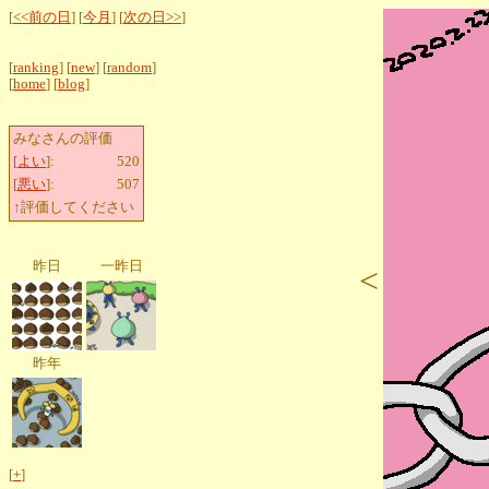
[
<<前の日
] [
今月
] [
次の日>>
]
[
ranking
] [
new
] [
random
]
[
home
] [
blog
]
みなさんの評価
[
よい
]:
520
[
悪い
]:
507
↑評価してください
昨日
一昨日
<
昨年
[
+
]