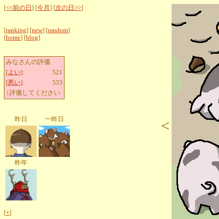
[
<<前の日
] [
今月
] [
次の日>>
]
[
ranking
] [
new
] [
random
]
[
home
] [
blog
]
みなさんの評価
[
よい
]:
521
[
悪い
]:
533
↑評価してください
昨日
一昨日
<
昨年
[
+
]