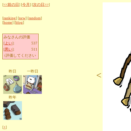
[
<<前の日
] [
今月
] [
次の日>>
]
[
ranking
] [
new
] [
random
]
[
home
] [
blog
]
みなさんの評価
[
よい
]:
537
[
悪い
]:
511
↑評価してください
昨日
一昨日
<
昨年
[
+
]