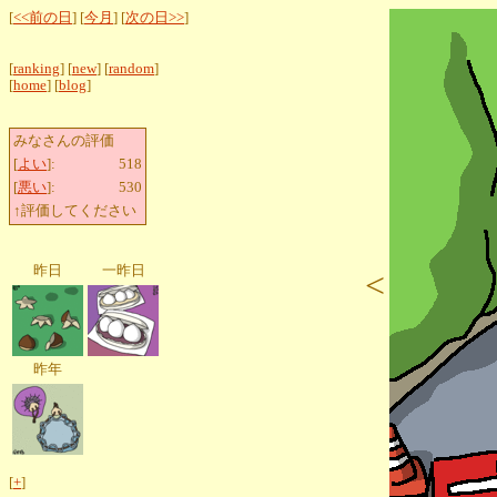
[
<<前の日
] [
今月
] [
次の日>>
]
[
ranking
] [
new
] [
random
]
[
home
] [
blog
]
みなさんの評価
[
よい
]:
518
[
悪い
]:
530
↑評価してください
昨日
一昨日
<
昨年
[
+
]