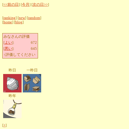
[
<<前の日
] [
今月
] [
次の日>>
]
[
ranking
] [
new
] [
random
]
[
home
] [
blog
]
みなさんの評価
[
よい
]:
672
[
悪い
]:
645
↑評価してください
昨日
一昨日
昨年
[
+
]