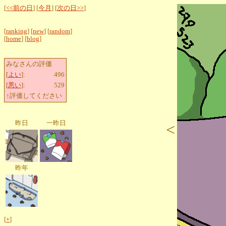
[
<<前の日
] [
今月
] [
次の日>>
]
[
ranking
] [
new
] [
random
]
[
home
] [
blog
]
みなさんの評価
[
よい
]:
496
[
悪い
]:
529
↑評価してください
昨日
一昨日
<
昨年
[
+
]