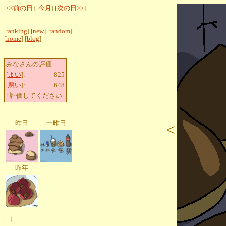
[
<<前の日
] [
今月
] [
次の日>>
]
[
ranking
] [
new
] [
random
]
[
home
] [
blog
]
みなさんの評価
[
よい
]:
825
[
悪い
]:
648
↑評価してください
昨日
一昨日
<
昨年
[
+
]