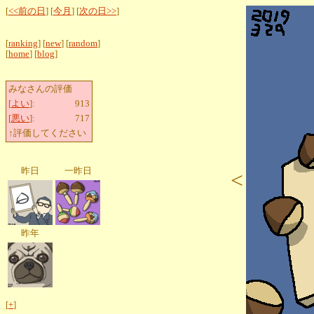
[
<<前の日
] [
今月
] [
次の日>>
]
[
ranking
] [
new
] [
random
]
[
home
] [
blog
]
みなさんの評価
[
よい
]:
913
[
悪い
]:
717
↑評価してください
昨日
一昨日
<
昨年
[
+
]