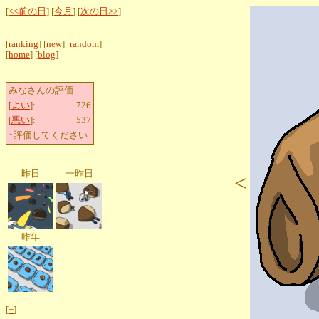
[
<<前の日
] [
今月
] [
次の日>>
]
[
ranking
] [
new
] [
random
]
[
home
] [
blog
]
みなさんの評価
[
よい
]:
726
[
悪い
]:
537
↑評価してください
昨日
一昨日
<
昨年
[
+
]