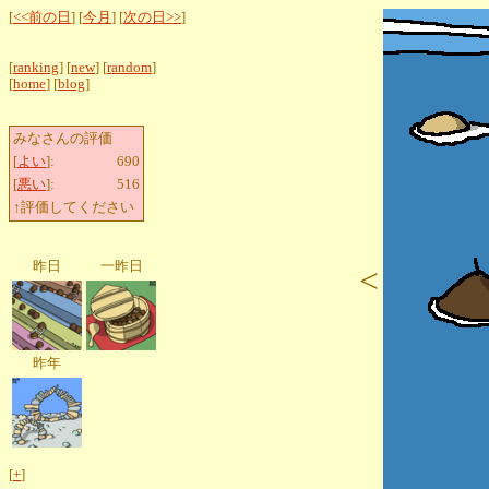
[
<<前の日
] [
今月
] [
次の日>>
]
[
ranking
] [
new
] [
random
]
[
home
] [
blog
]
みなさんの評価
[
よい
]:
690
[
悪い
]:
516
↑評価してください
昨日
一昨日
<
昨年
[
+
]