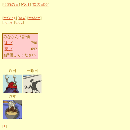
[
<<前の日
] [
今月
] [
次の日>>
]
[
ranking
] [
new
] [
random
]
[
home
] [
blog
]
みなさんの評価
[
よい
]:
790
[
悪い
]:
692
↑評価してください
昨日
一昨日
昨年
[
+
]