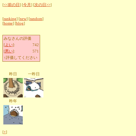
[
<<前の日
] [
今月
] [
次の日>>
]
[
ranking
] [
new
] [
random
]
[
home
] [
blog
]
みなさんの評価
[
よい
]:
742
[
悪い
]:
571
↑評価してください
昨日
一昨日
昨年
[
+
]