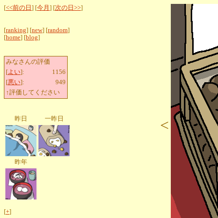
[
<<前の日
] [
今月
] [
次の日>>
]
[
ranking
] [
new
] [
random
]
[
home
] [
blog
]
みなさんの評価
[
よい
]:
1156
[
悪い
]:
949
↑評価してください
昨日
一昨日
<
昨年
[
+
]