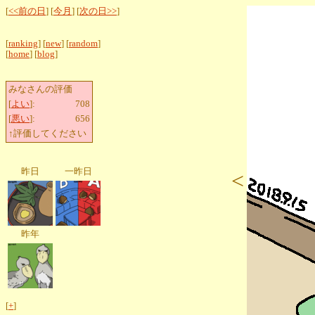
[
<<前の日
] [
今月
] [
次の日>>
]
[
ranking
] [
new
] [
random
]
[
home
] [
blog
]
みなさんの評価
[
よい
]:
708
[
悪い
]:
656
↑評価してください
昨日
一昨日
<
昨年
[
+
]