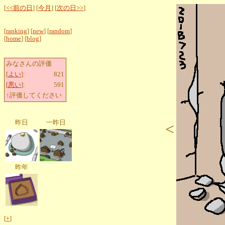
[
<<前の日
] [
今月
] [
次の日>>
]
[
ranking
] [
new
] [
random
]
[
home
] [
blog
]
みなさんの評価
[
よい
]:
821
[
悪い
]:
591
↑評価してください
昨日
一昨日
<
昨年
[
+
]