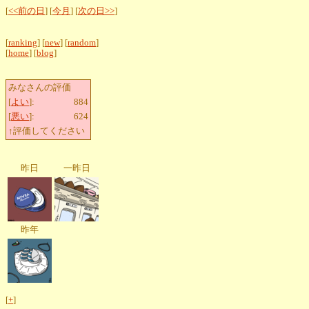
[
<<前の日
] [
今月
] [
次の日>>
]
[
ranking
] [
new
] [
random
]
[
home
] [
blog
]
みなさんの評価
[
よい
]:
884
[
悪い
]:
624
↑評価してください
昨日
一昨日
昨年
[
+
]