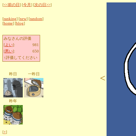
[
<<前の日
] [
今月
] [
次の日>>
]
[
ranking
] [
new
] [
random
]
[
home
] [
blog
]
みなさんの評価
[
よい
]:
981
[
悪い
]:
650
↑評価してください
昨日
一昨日
<
昨年
[
+
]