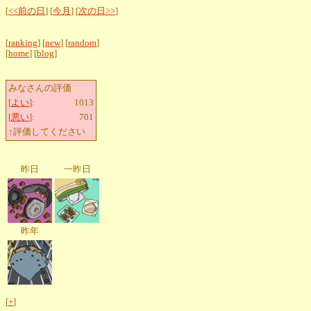
[
<<前の日
] [
今月
] [
次の日>>
]
[
ranking
] [
new
] [
random
]
[
home
] [
blog
]
みなさんの評価
[
よい
]:
1013
[
悪い
]:
701
↑評価してください
昨日
一昨日
昨年
[
+
]