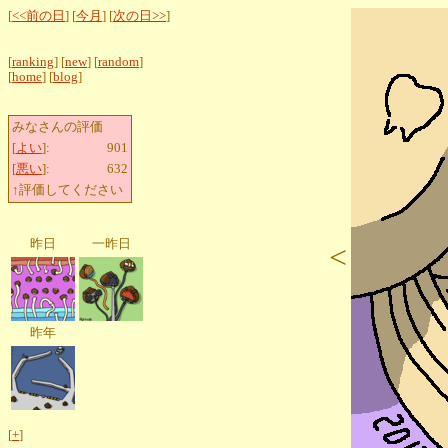
[
<<前の日
] [
今月
] [
次の日>>
]
[
ranking
] [
new
] [
random
]
[
home
] [
blog
]
みなさんの評価
[
よい
]:
901
[
悪い
]:
632
↑評価してください
昨日
一昨日
<
昨年
[
+
]