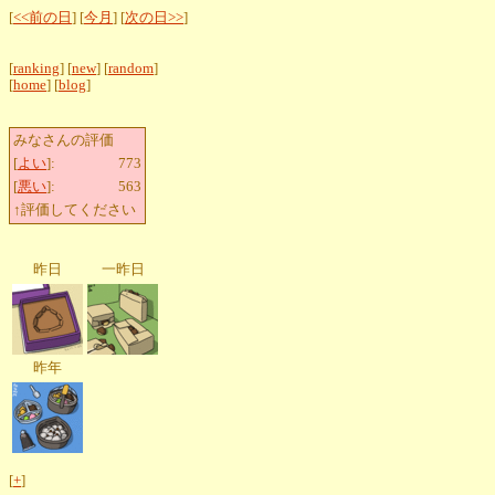
[
<<前の日
] [
今月
] [
次の日>>
]
[
ranking
] [
new
] [
random
]
[
home
] [
blog
]
みなさんの評価
[
よい
]:
773
[
悪い
]:
563
↑評価してください
昨日
一昨日
昨年
[
+
]