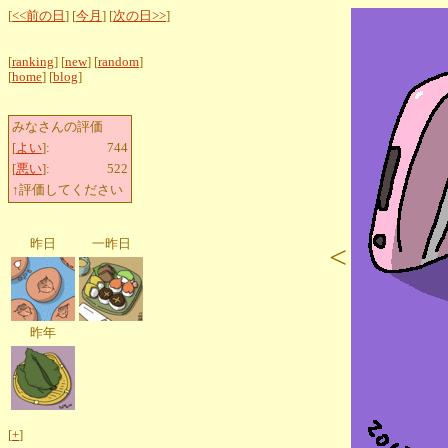
[
<<前の日
] [
今月
] [
次の日>>
]
[
ranking
] [
new
] [
random
]
[
home
] [
blog
]
みなさんの評価
[
よい
]:
744
[
悪い
]:
522
↑評価してください
昨日
一昨日
<
昨年
[
+
]